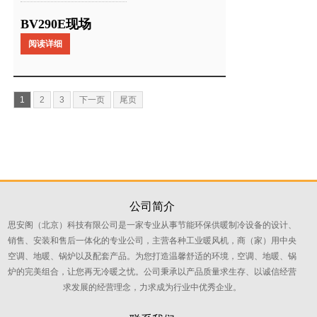
BV290E现场
阅读详细
1
2
3
下一页
尾页
公司简介
思安阁（北京）科技有限公司是一家专业从事节能环保供暖制冷设备的设计、
销售、安装和售后一体化的专业公司，主营各种工业暖风机，商（家）用中央
空调、地暖、锅炉以及配套产品。为您打造温馨舒适的环境，空调、地暖、锅
炉的完美组合，让您再无冷暖之忧。公司秉承以产品质量求生存、以诚信经营
求发展的经营理念，力求成为行业中优秀企业。