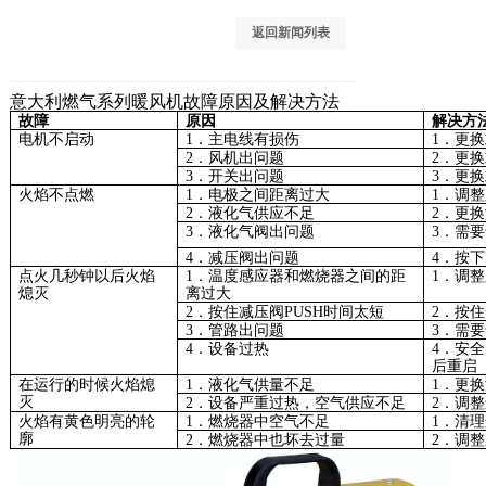
返回新闻列表
意大利燃气系列暖风机故障原因及解决方法
故障
原因
解决方
电机不启动
1．主电线有损伤
1．更
2．风机出问题
2．更
3．开关出问题
3．更
火焰不点燃
1．电极之间距离过大
1．调
2．液化气供应不足
2．更
3．液化气阀出问题
3．需
4．减压阀出问题
4．按下
点火几秒钟以后火焰
1．温度感应器和燃烧器之间的距
1．调
熄灭
离过大
2．按住减压阀PUSH时间太短
2．按
3．管路出问题
3．需
4．设备过热
4．安
后重启
在运行的时候火焰熄
1．液化气供量不足
1．更
灭
2．设备严重过热，空气供应不足
2．调
火焰有黄色明亮的轮
1．燃烧器中空气不足
1．清
廓
2．燃烧器中也坏去过量
2．调