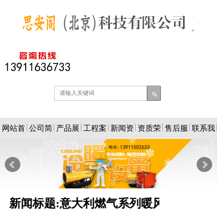
网站首
公司简
产品展
工程案
新闻资
资质荣
售后服
联系我
页
介
示
例
讯
誉
务
们
新闻标题:意大利燃气系列暖风机故障原